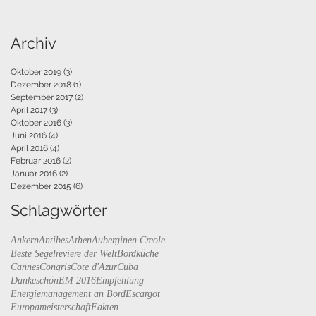
Archiv
Oktober 2019
(3)
3 Beiträge
Dezember 2018
(1)
1 Beitrag
September 2017
(2)
2 Beiträge
April 2017
(3)
3 Beiträge
Oktober 2016
(3)
3 Beiträge
Juni 2016
(4)
4 Beiträge
April 2016
(4)
4 Beiträge
Februar 2016
(2)
2 Beiträge
Januar 2016
(2)
2 Beiträge
Dezember 2015
(6)
6 Beiträge
Schlagwörter
Ankern
Antibes
Athen
Auberginen Creole
Beste Segelreviere der Welt
Bordküche
Cannes
Congris
Cote d'Azur
Cuba
Dankeschön
EM 2016
Empfehlung
Energiemanagement an Bord
Escargot
Europameisterschaft
Fakten