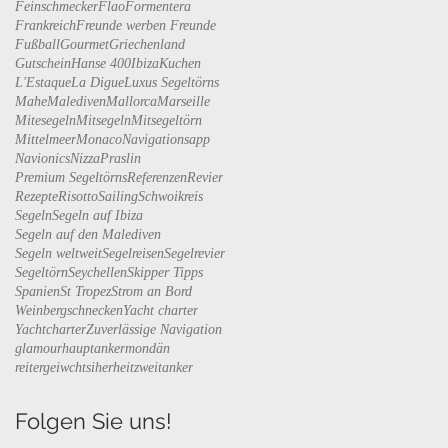
Feinschmecker
Flao
Formentera
Frankreich
Freunde werben Freunde
Fußball
Gourmet
Griechenland
Gutschein
Hanse 400
Ibiza
Kuchen
L'Estaque
La Digue
Luxus Segeltörns
Mahe
Malediven
Mallorca
Marseille
Mitesegeln
Mitsegeln
Mitsegeltörn
Mittelmeer
Monaco
Navigationsapp
Navionics
Nizza
Praslin
Premium Segeltörns
Referenzen
Revier
Rezepte
Risotto
Sailing
Schwoikreis
Segeln
Segeln auf Ibiza
Segeln auf den Malediven
Segeln weltweit
Segelreisen
Segelrevier
Segeltörn
Seychellen
Skipper Tipps
Spanien
St Tropez
Strom an Bord
Weinbergschnecken
Yacht charter
Yachtcharter
Zuverlässige Navigation
glamour
hauptanker
mondän
reitergeiwcht
siherheit
zweitanker
Folgen Sie uns!