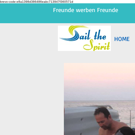
brevo-code:e8a1398d386486eabc713947f360571d
Freunde werben Freunde
HOME