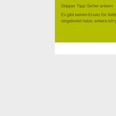
Skipper Tipp: Sicher ankern
Es gibt keinen Ersatz für Ke
eingekreist habe, ankere ich g