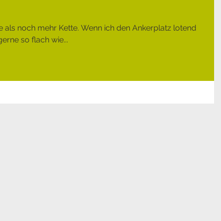
tte als noch mehr Kette. Wenn ich den Ankerplatz lotend
erne so flach wie...