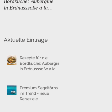
Bordküche: Aubergine
Trend - neue Reiseziele
in Erdnusssoße à la
Créole
Aktuelle Einträge
Rezepte für die
Bordküche: Aubergine
in Erdnusssoße à la
Créole
Premium Segeltörns
im Trend - neue
Reiseziele