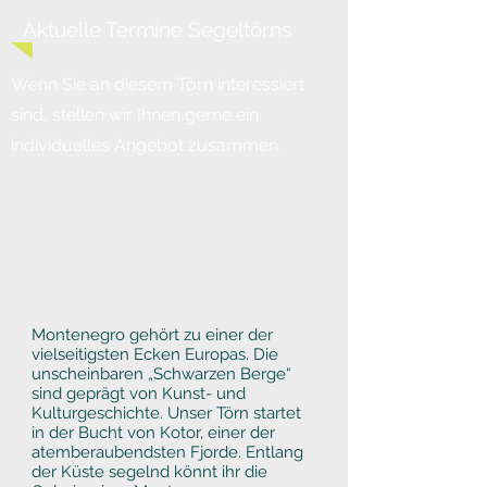
Aktuelle Termine Segeltörns
Wenn Sie an diesem Törn interessiert
sind, stellen wir Ihnen gerne ein
individuelles Angebot zusammen.
Montenegro gehört zu einer der
vielseitigsten Ecken Europas. Die
unscheinbaren „Schwarzen Berge“
sind geprägt von Kunst- und
Kulturgeschichte. Unser Törn startet
in der Bucht von Kotor, einer der
atemberaubendsten Fjorde. Entlang
der Küste segelnd könnt ihr die