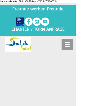
brevo-code:e8a1398d386486eabc713947f360571d
Freunde werben Freunde
CHARTER / TÖRN ANFRAGE