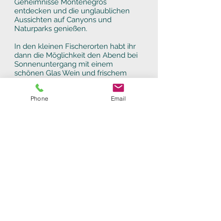
Geheimnisse Montenegros
entdecken und die unglaublichen
Aussichten auf Canyons und
Naturparks genießen.
In den kleinen Fischerorten habt ihr
dann die Möglichkeit den Abend bei
Sonnenuntergang mit einem
schönen Glas Wein und frischem
Fisch ausklingen zu lassen.
Montenegro bietet nicht nur
Phone
Email
Kultururlaub mit der venezianischen
Architektur und den unzähligen
Kirchen und Klöstern, die wie St.
Georg aus einer Insel bestehen,
sondern auch Partymeilen wie z.B. in
Budva, Kotor oder Hercegnovi - dort
kann man es abends dann auch
nochmal richtig krachen lassen.
"Schwarze" Berge, blaues Meer,
grüne Alpenwiesen, inspirierende
Berge, idyllische Flüsse. Es ist
sicherlich einer der interessantesten
Plätze der Welt- ein südeuropäisches