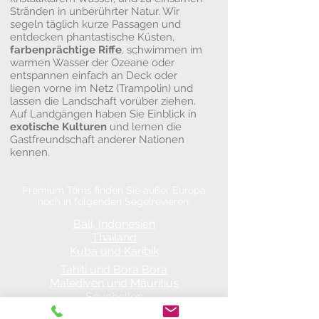
Stränden in unberührter Natur. Wir
segeln täglich kurze Passagen und
entdecken phantastische Küsten,
farbenprächtige Riffe
, schwimmen im
warmen Wasser der Ozeane oder
entspannen einfach an Deck oder
liegen vorne im Netz (Trampolin) und
lassen die Landschaft vorüber ziehen.
Auf Landgängen haben Sie Einblick in
exotische Kulturen
und lernen die
Gastfreundschaft anderer Nationen
kennen.
Premium Törns finden Sie außer Europa
noch in folgenden Segelrevieren:
Bali, Indonesien
Thailand
Kuba und Karibik
Tahiti und Bora Bora
Malediven und Mauritius
Seychellen