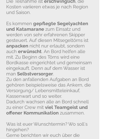
Die Teilnahme ist
erschwinglich
, die
Kosten variieren etwas je nach Region
und Saison.
Es kommen
gepflegte Segelyachten
und Katamarane
zum Einsatz und
werden von sehr erfahrenen Skipper
gesteuert. Auf diesen Mitsegeltörns ist
anpacken
nicht nur erlaubt, sondern
auch
erwünscht
.
An Bord helfen alle
mit
. Zu Beginn des Törns wird eine
Bordkasse eingerichtet und gemeinsam
eingekauft. Denn auf dem Wasser ist
man
Selbstversorger
.
Zu den anfallenden Aufgaben an Bord
gehören beispielsweise das Ankern, die
Versorgung/ Lebensmitteleinkauf,
Kassenwart und so weiter.
Dadurch wachsen alle an Bord schnell
zu einer Crew mit
viel Teamgeist und
offener Kommunikation
zusammen.
Was ist euer Wunschtermin? Wo soll´s
hingehen?
Gerne berichten wir euch über die