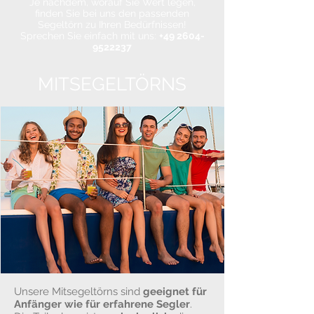
Je nachdem, worauf Sie Wert legen,
finden Sie bei uns den passenden
Segeltörn zu Ihren Bedürfnissen!
Sprechen Sie einfach mit uns:
+49 2604-
9522237
MITSEGELTÖRNS
Unsere Mitsegeltörns sind
geeignet für
Anfänger
wie für erfahrene Segler
.