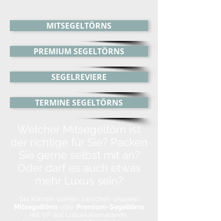
MITSEGELTÖRNS
PREMIUM SEGELTÖRNS
SEGELREVIERE
TERMINE SEGELTÖRNS
Welcher Mitsegeltörn ist
der richtige für Sie?
Packen
Sie gerne selbst mit an?
Oder darf es auch etwas
mehr Luxus sein?
Sie können wählen zwischen unseren
Mitsegeltörns
oder
Premium-Segeltörns
mit VP auf Luxuskatamaranen.