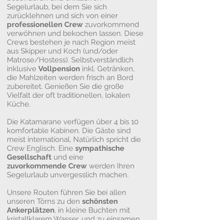
Segelurlaub, bei dem Sie sich
zurücklehnen und sich von einer
professionellen Crew
zuvorkommend
verwöhnen und bekochen lassen. Diese
Crews bestehen je nach Region meist
aus Skipper und Koch (und/oder
Matrose/Hostess). Selbstverständlich
inklusive
Vollpension
inkl. Getränken,
die Mahlzeiten werden frisch an Bord
zubereitet. Genießen Sie die große
Vielfalt der oft traditionellen, lokalen
Küche.
Die Katamarane verfügen über 4 bis 10
komfortable Kabinen. Die Gäste sind
meist international, Natürlich spricht die
Crew Englisch. Eine
sympathische
Gesellschaft
und eine
zuvorkommende Crew
werden Ihren
Segelurlaub unvergesslich machen.
Unsere Routen führen Sie bei allen
unseren Törns zu den
schönsten
Ankerplätzen
, in kleine Buchten mit
kristallklarem Wasser, und zu einsamen