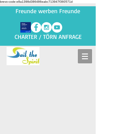
brevo-code:e8a1398d386486eabc713947f360571d
Freunde werben Freunde
CHARTER / TÖRN ANFRAGE