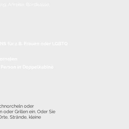
ung: Anreise, Bordkasse,
S für z.B. Frauen
oder LGBTQ
Kornaten
 Person in
Doppelkabine
schnorcheln oder
oder Grillen ein. Oder Sie
rte, Strände, kleine