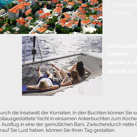
Eigenleist
Transfer
SPECIALTÖRN
1 Woche
ab/bis z.b. 
ab 690€ pro
urch die Inselwelt der Kornaten. In den Buchten können Sie 
ollausgestattete Yacht in einsamen Ankerbuchten zum Kochen 
Ausflug in eine der gemütlichen Bars. Zwischendurch nette O
f Sie Lust haben, können Sie Ihren Tag gestalten.