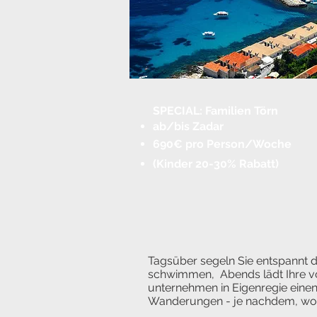
SPECIAL: Familien Törn
ab/bis Zadar
690€ pro Person/Woche
(Kinder 20-30% Rabatt)
Tagsüber segeln Sie entspannt d
schwimmen,
Abends lädt Ihre v
unternehmen in Eigenregie einen 
Wanderungen - je nachdem, worau