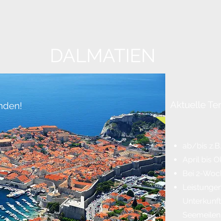
DALMATIEN
Aktuelle Te
inden!
ab/bis z.B
April bis 
Bei 2-Woc
Leistungen
Unterkunft
Seemeilen