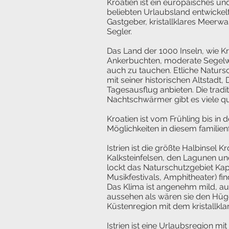
Kroatien ist ein europäisches u
beliebten Urlaubsland entwickel
Gastgeber, kristallklares Meerwa
Segler.
Das Land der 1000 Inseln, wie Kr
Ankerbuchten, moderate Segelw
auch zu tauchen.
Etliche Naturs
mit seiner historischen Altstadt
Tagesausflug anbieten.
Die trad
Nachtschwärmer gibt es viele qu
Kroatien ist vom Frühling bis in 
Möglichkeiten in diesem familie
Istrien ist die größte Halbinsel K
Kalksteinfelsen, den Lagunen und
lockt das Naturschutzgebiet Kap
Musikfestivals, Amphitheater) fi
Das Klima ist angenehm mild, au
aussehen als wären sie den Hüg
Küstenregion mit dem kristallkl
Istrien ist eine Urlaubsregion mit