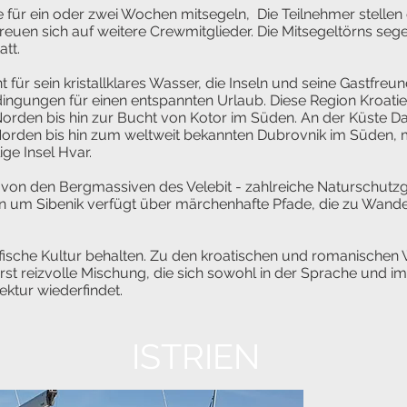
e für ein oder zwei Wochen mitsegeln, Die Teilnehmer stelle
reuen sich auf weitere Crewmitglieder. Die Mitsegeltörns seg
att.
nt für sein kristallklares Wasser, die Inseln und seine Gastfre
gungen für einen entspannten Urlaub. Diese Region Kroatiens
rden bis hin zur Bucht von Kotor im Süden. An der Küste Dal
Norden bis hin zum weltweit bekannten Dubrovnik im Süden, 
ge Insel Hvar.
 von den Bergmassiven des Velebit - zahlreiche Naturschutzg
on um Sibenik verfügt über märchenhafte Pfade, die zu Wand
ifische Kultur behalten. Zu den kroatischen und romanische
st reizvolle Mischung, die sich sowohl in der Sprache und im
ektur wiederfindet.
ISTRIEN