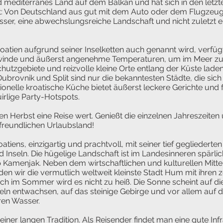
nd mediterranes Land auf dem Balkan und hat sich in den letz
t: Von Deutschland aus gut mit dem Auto oder dem Flugzeug 
sser, eine abwechslungsreiche Landschaft und nicht zuletzt ein
oatien aufgrund seiner Inselketten auch genannt wird, verfüg
inde und äußerst angenehme Temperaturen, um im Meer zu 
chutzgebiete und reizvolle kleine Orte entlang der Küste lad
, Dubrovnik und Split sind nur die bekanntesten Städte, die si
itionelle kroatische Küche bietet äußerst leckere Gerichte un
irlige Party-Hotspots.
den Herbst eine Reise wert. Genießt die einzelnen Jahreszeiten u
nfreundlichen Urlaubsland!
roatiens, einzigartig und prachtvoll, mit seiner tief gegliedert
 Inseln. Die hügelige Landschaft ist im Landesinneren spärlic
 Kamenjak. Neben dem wirtschaftlichen und kulturellen Mittel
nden wir die vermutlich weltweit kleinste Stadt Hum mit ihren
ch im Sommer wird es nicht zu heiß. Die Sonne scheint auf d
eln entwachsen, auf das steinige Gebirge und vor allem auf 
aren Wasser.
 einer langen Tradition. Als Reisender findet man eine gute Infr