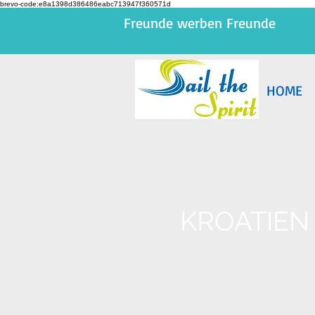
brevo-code:e8a1398d386486eabc713947f360571d
Freunde werben Freunde
HOME
KROATIEN