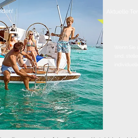
nden!
Aktuelle Te
Wenn Sie a
sind, stell
individue