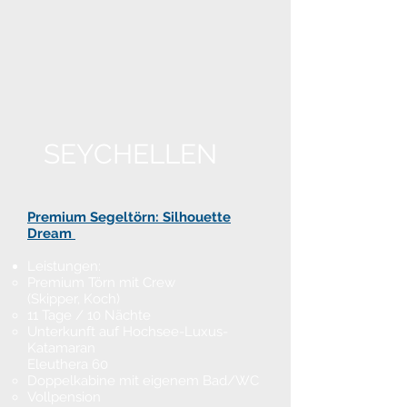
SEYCHELLEN
Premium Segeltörn: Silhouette
Dream ​
Leistungen:
Premium Törn mit Crew
(Skipper, Koch)
11 Tage / 10 Nächte
Unterkunft auf Hochsee-Luxus-
Katamaran
Eleuthera 60
Doppelkabine mit eigenem Bad/WC
Vollpension