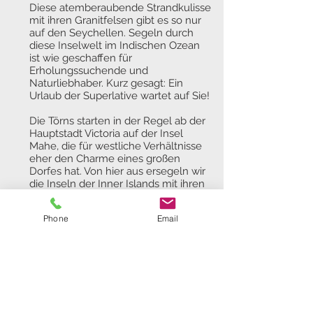
Diese atemberaubende Strandkulisse
mit ihren Granitfelsen gibt es so nur
auf den Seychellen. Segeln durch
diese Inselwelt im Indischen Ozean
ist wie geschaffen für
Erholungssuchende und
Naturliebhaber. Kurz gesagt: Ein
Urlaub der Superlative wartet auf Sie!
Die Törns starten in der Regel ab der
Hauptstadt Victoria auf der Insel
Mahe, die für westliche Verhältnisse
eher den Charme eines großen
Dorfes hat. Von hier aus ersegeln wir
die Inseln der Inner Islands mit ihren
zahllosen atemberaubenden
Stränden. Uns erwarten üppiger
Phone
Email
Regenwald, fantastische
Korallengärten, ursprüngliche Dörfer
und freundliche Menschen. Kein
Wunder also, dass die Seychellen
von ihren ersten Entdeckern auf den
Namen "Ile d‘Abondance" (Insel des
Überflusses) getauft wurden. Eine
detaillierte Törnbeschreibung finden