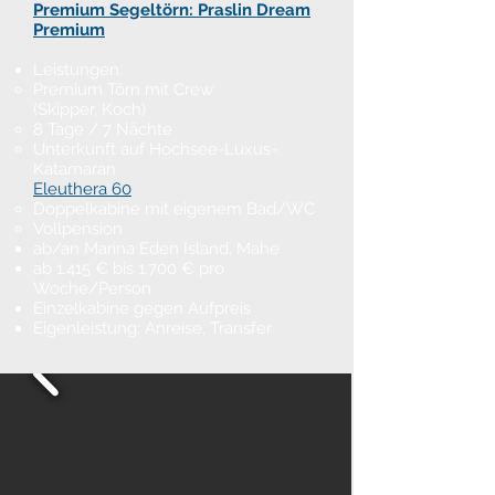
Premium Segeltörn:
Praslin Dream
Premium​
Leistungen:
Premium Törn mit Crew
(Skipper, Koch)
8 Tage / 7 Nächte
Unterkunft auf Hochsee-Luxus-
Katamaran
Eleuthera 60
Doppelkabine mit eigenem Bad/WC
Vollpension
ab/an Marina Eden Island, Mahe
ab 1.415 € bis 1.700 € pro
Woche/Person
Einzelkabine gegen Aufpreis
Eigenleistung: Anreise, Transfer​