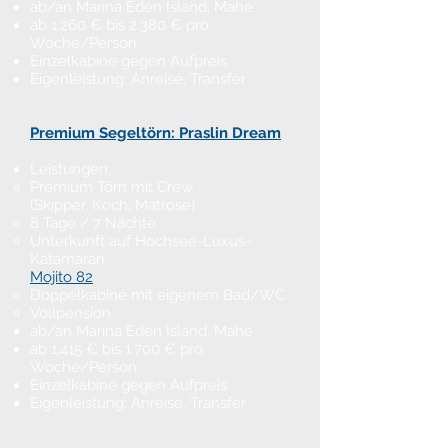
ab/an Marina Eden Island, Mahe
ab 1.260 € bis 2.380 € pro
Woche/Person
Einzelkabine gegen Aufpreis
Eigenleistung: Anreise, Transfer
Premium Segeltörn:
Praslin Dream
Leistungen:
Premium Törn mit Crew
(Skipper, Koch, Matrose)
8 Tage / 7 Nächte
Unterkunft auf Hochsee-Luxus-
Katamaran
Mojito 82
Doppelkabine mit eigenem Bad/WC
Vollpension
ab/an Marina Eden Island, Mahe
ab 1.415 € bis 1.700 € pro
Woche/Person
Einzelkabine gegen Aufpreis
Eigenleistung: Anreise, Transfer