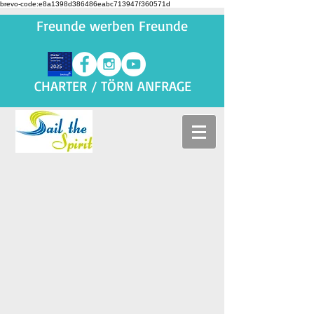
brevo-code:e8a1398d386486eabc713947f360571d
Freunde werben Freunde
CHARTER / TÖRN ANFRAGE