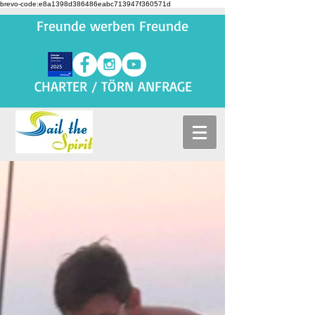
brevo-code:e8a1398d386486eabc713947f360571d
Freunde werben Freunde
CHARTER / TÖRN ANFRAGE