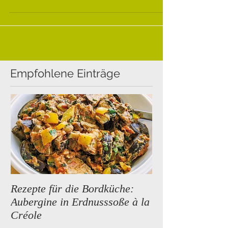
lotend eingekreist habe, ankere ich gerne
so flach wie...
Empfohlene Einträge
Rezepte für die Bordküche:
Premium Segeltö
Aubergine in Erdnusssoße à la
neue Reiseziele