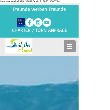
brevo-code:e8a1398d386486eabc713947f360571d
Freunde werben Freunde
CHARTER / TÖRN ANFRAGE