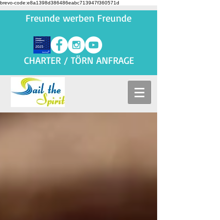
brevo-code:e8a1398d386486eabc713947f360571d
Freunde werben Freunde
CHARTER / TÖRN ANFRAGE