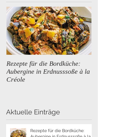
Empfohlene Einträge
Rezepte für die Bordküche:
Premium Segeltö
Aubergine in Erdnusssoße à la
neue Reiseziele
Créole
Aktuelle Einträge