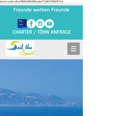
brevo-code:e8a1398d386486eabc713947f360571d
Freunde werben Freunde
CHARTER / TÖRN ANFRAGE