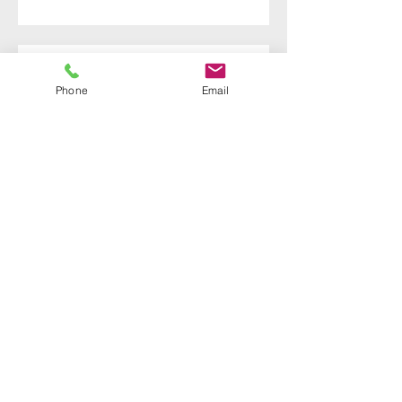
Schnelle, leckere Plätzchen
Phone
Email
Rezepte für die Bordküche:
Kubanisches Congris
Skipper Tipp: Sichere
Navigation
Mitsegeltörn Griechenland
13.-20.5.2017