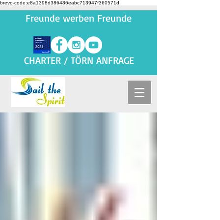
brevo-code:e8a1398d386486eabc713947f360571d
Freunde werben Freunde
CHARTER / TÖRN ANFRAGE