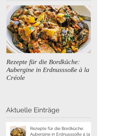
Empfohlene Einträge
Rezepte für die Bordküche:
Premium Segeltö
Aubergine in Erdnusssoße à la
neue Reiseziele
Créole
Aktuelle Einträge