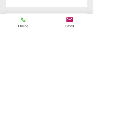
Phone
Email
Rezepte für die Bordküche:
Kubanisches Congris
Skipper Tipp: Sichere
Navigation
Mitsegeltörn Griechenland
13.-20.5.2017