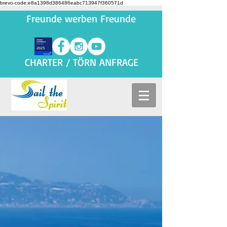
brevo-code:e8a1398d386486eabc713947f360571d
Freunde werben Freunde
CHARTER / TÖRN ANFRAGE