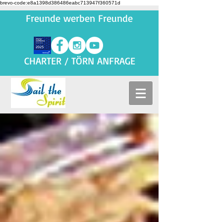
brevo-code:e8a1398d386486eabc713947f360571d
Freunde werben Freunde
CHARTER / TÖRN ANFRAGE