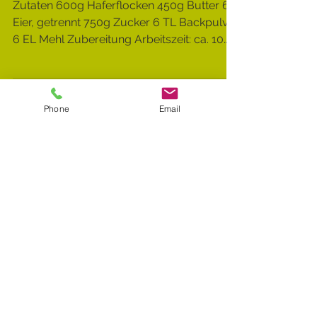
leckere Plätzchen
Zutaten 600g Haferflocken 450g Butter 6
Eier, getrennt 750g Zucker 6 TL Backpulver
6 EL Mehl Zubereitung Arbeitszeit: ca. 10
Min. ...
Phone
Email
Empfohlene Einträge