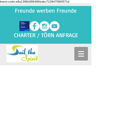
brevo-code:e8a1398d386486eabc713947f360571d
Freunde werben Freunde
CHARTER / TÖRN ANFRAGE