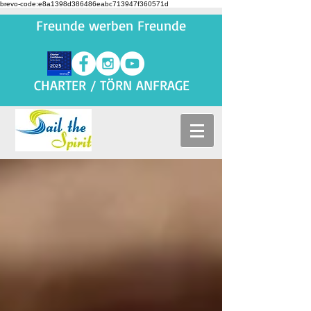
brevo-code:e8a1398d386486eabc713947f360571d
Freunde werben Freunde
CHARTER / TÖRN ANFRAGE