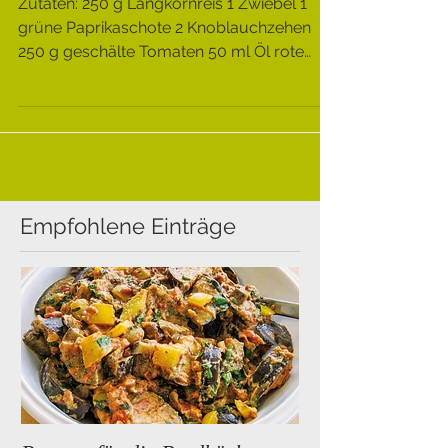
Congris
Zutaten: 250 g Langkornreis 1 Zwiebel 1
grüne Paprikaschote 2 Knoblauchzehen
250 g geschälte Tomaten 50 ml Öl rote
Bohnen (über Nacht im...
Empfohlene Einträge