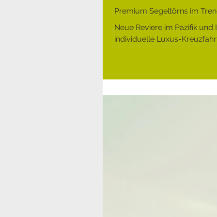
Premium Segeltörns im Trend
Neue Reviere im Pazifik und 
individuelle Luxus-Kreuzfahrt