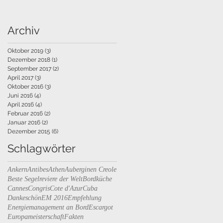
Archiv
Oktober 2019
(3)
3 Beiträge
Dezember 2018
(1)
1 Beitrag
September 2017
(2)
2 Beiträge
April 2017
(3)
3 Beiträge
Oktober 2016
(3)
3 Beiträge
Juni 2016
(4)
4 Beiträge
April 2016
(4)
4 Beiträge
Februar 2016
(2)
2 Beiträge
Januar 2016
(2)
2 Beiträge
Dezember 2015
(6)
6 Beiträge
Schlagwörter
Ankern
Antibes
Athen
Auberginen Creole
Beste Segelreviere der Welt
Bordküche
Cannes
Congris
Cote d'Azur
Cuba
Dankeschön
EM 2016
Empfehlung
Energiemanagement an Bord
Escargot
Europameisterschaft
Fakten