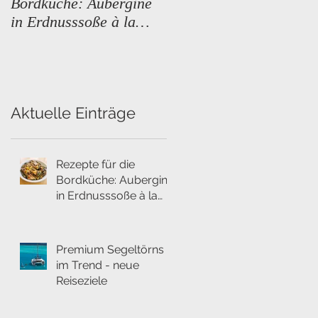
Bordküche: Aubergine
Trend - neue Reiseziele
in Erdnusssoße à la
Créole
Aktuelle Einträge
Rezepte für die
Bordküche: Aubergine
in Erdnusssoße à la
Créole
Premium Segeltörns
im Trend - neue
Reiseziele