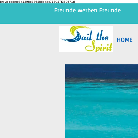
brevo-code:e8a1398d386486eabc713947f360571d
Freunde werben Freunde
HOME