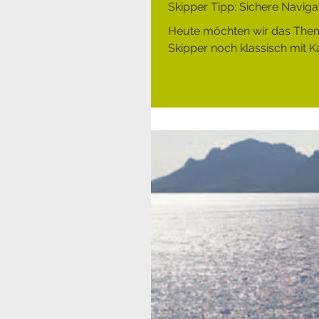
Skipper Tipp: Sichere Naviga
Heute möchten wir das Thema 
Skipper noch klassisch mit Ka