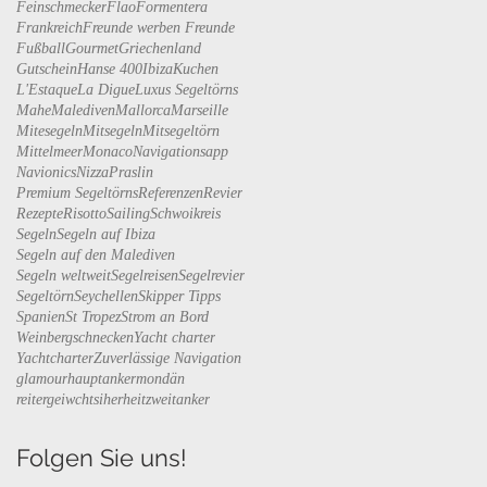
Feinschmecker
Flao
Formentera
Frankreich
Freunde werben Freunde
Fußball
Gourmet
Griechenland
Gutschein
Hanse 400
Ibiza
Kuchen
L'Estaque
La Digue
Luxus Segeltörns
Mahe
Malediven
Mallorca
Marseille
Mitesegeln
Mitsegeln
Mitsegeltörn
Mittelmeer
Monaco
Navigationsapp
Navionics
Nizza
Praslin
Premium Segeltörns
Referenzen
Revier
Rezepte
Risotto
Sailing
Schwoikreis
Segeln
Segeln auf Ibiza
Segeln auf den Malediven
Segeln weltweit
Segelreisen
Segelrevier
Segeltörn
Seychellen
Skipper Tipps
Spanien
St Tropez
Strom an Bord
Weinbergschnecken
Yacht charter
Yachtcharter
Zuverlässige Navigation
glamour
hauptanker
mondän
reitergeiwcht
siherheit
zweitanker
Folgen Sie uns!