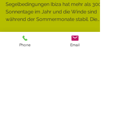
IBIZA neu entdecken
Segelbedingungen Ibiza hat mehr als 300
Sonnentage im Jahr und die Winde sind
während der Sommermonate stabil. Die
vielen Buchten und...
Phone
Email
Empfohlene Einträge