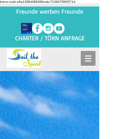
brevo-code:e8a1398d386486eabc713947f360571d
Freunde werben Freunde
CHARTER / TÖRN ANFRAGE