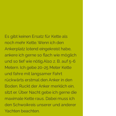
Es gibt keinen Ersatz für Kette als 
noch mehr Kette. Wenn ich den 
Ankerplatz lotend eingekreist habe, 
ankere ich gerne so flach wie möglich 
und so tief wie nötig.Also z. B. auf 5-6 
Metern. Ich gebe 20-25 Meter Kette 
und fahre mit langsamer Fahrt 
rückwärts erstmal den Anker in den 
Boden. Ruckt der Anker merklich ein, 
sitzt er. Über Nacht gebe ich gerne die 
maximale Kette raus. Dabei muss ich 
den Schwoikreis unserer und anderer 
Yachten beachten.