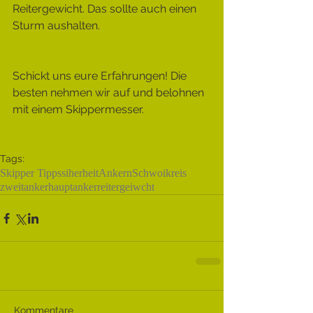
Reitergewicht. Das sollte auch einen 
Sturm aushalten.
Schickt uns eure Erfahrungen! Die 
besten nehmen wir auf und belohnen 
mit einem Skippermesser.
Tags:
Skipper Tipps
siherheit
Ankern
Schwoikreis
zweitanker
hauptanker
reitergeiwcht
Kommentare