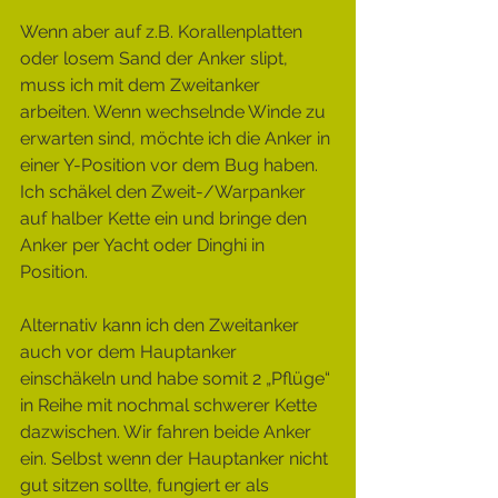
Wenn aber auf z.B. Korallenplatten 
oder losem Sand der Anker slipt, 
muss ich mit dem Zweitanker 
arbeiten. Wenn wechselnde Winde zu 
erwarten sind, möchte ich die Anker in 
einer Y-Position vor dem Bug haben. 
Ich schäkel den Zweit-/Warpanker 
auf halber Kette ein und bringe den 
Anker per Yacht oder Dinghi in 
Position.
Alternativ kann ich den Zweitanker 
auch vor dem Hauptanker 
einschäkeln und habe somit 2 „Pflüge“ 
in Reihe mit nochmal schwerer Kette 
dazwischen. Wir fahren beide Anker 
ein. Selbst wenn der Hauptanker nicht 
gut sitzen sollte, fungiert er als 