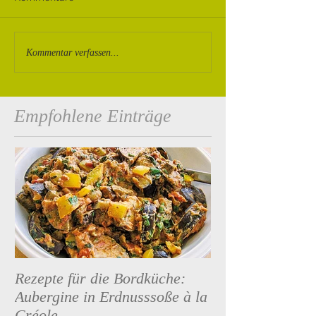
Kommentar verfassen...
Empfohlene Einträge
Rezepte für die Bordküche:
Premium Segeltö
Aubergine in Erdnusssoße à la
neue Reiseziele
Créole