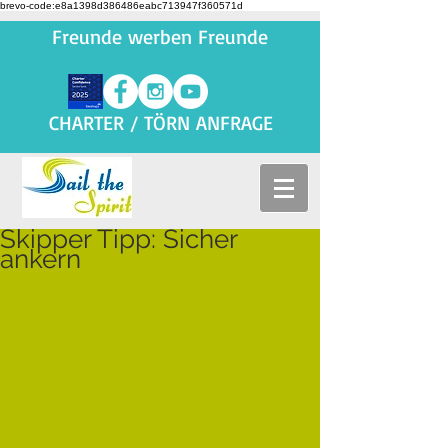
brevo-code:e8a1398d386486eabc713947f360571d
Freunde werben Freunde
CHARTER / TÖRN ANFRAGE
Skipper Tipp: Sicher
ankern