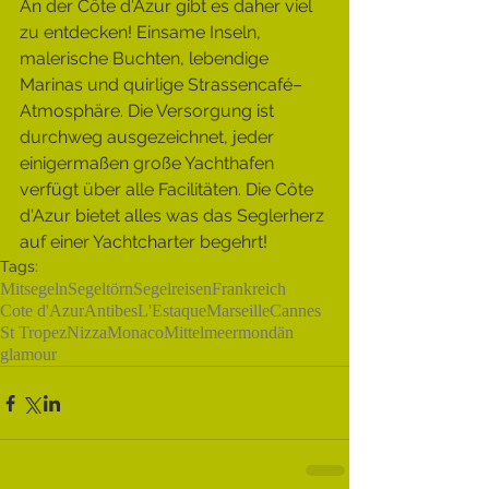
An der Côte d'Azur gibt es daher viel 
zu entdecken! Einsame Inseln, 
malerische Buchten, lebendige 
Marinas und quirlige Strassencafé–
Atmosphäre. Die Versorgung ist 
durchweg ausgezeichnet, jeder 
einigermaßen große Yachthafen 
verfügt über alle Facilitäten. Die Côte 
d'Azur bietet alles was das Seglerherz 
auf einer Yachtcharter begehrt!
Tags:
Mitsegeln
Segeltörn
Segelreisen
Frankreich
Cote d'Azur
Antibes
L'Estaque
Marseille
Cannes
St Tropez
Nizza
Monaco
Mittelmeer
mondän
glamour