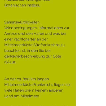
Botanischen Institus.
Sehenswürdigkeiten, 
Windbedingungen, Informationen zur 
Anreise und den Häfen und was bei 
einer Yachtcharter an der 
Mittelmeerküste Südfrankreichs zu 
beachten ist, finden Sie bei 
derRevierbeschreibung zur Côte 
d'Azur.
An der ca. 800 km langen 
Mittelmeerküste Frankreichs liegen so 
viele Häfen wie in keinem anderen 
Land am Mittelmeer.