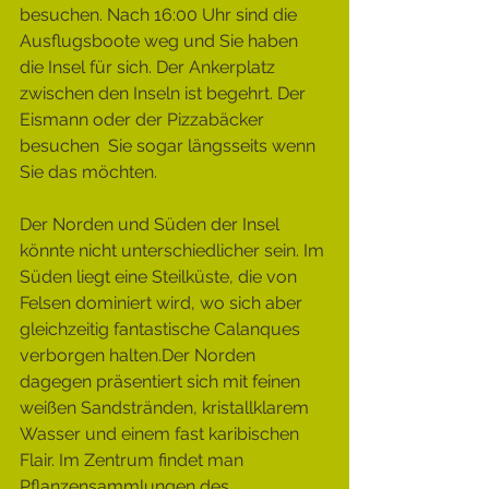
besuchen. Nach 16:00 Uhr sind die 
Ausflugsboote weg und Sie haben 
die Insel für sich. Der Ankerplatz 
zwischen den Inseln ist begehrt. Der 
Eismann oder der Pizzabäcker 
besuchen  Sie sogar längsseits wenn 
Sie das möchten.
Der Norden und Süden der Insel 
könnte nicht unterschiedlicher sein. Im 
Süden liegt eine Steilküste, die von 
Felsen dominiert wird, wo sich aber 
gleichzeitig fantastische Calanques 
verborgen halten.Der Norden 
dagegen präsentiert sich mit feinen 
weißen Sandstränden, kristallklarem 
Wasser und einem fast karibischen 
Flair. Im Zentrum findet man 
Pflanzensammlungen des 