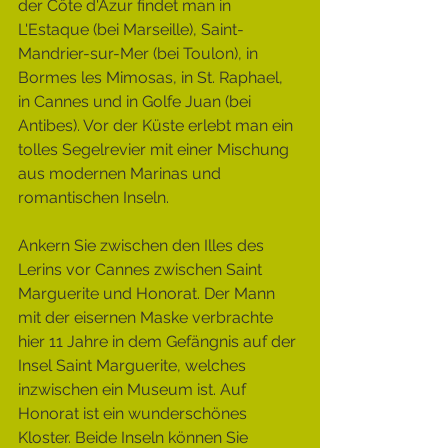
der Côte d'Azur findet man in 
L'Estaque (bei Marseille), Saint-
Mandrier-sur-Mer (bei Toulon), in 
Bormes les Mimosas, in St. Raphael, 
in Cannes und in Golfe Juan (bei 
Antibes). Vor der Küste erlebt man ein 
tolles Segelrevier mit einer Mischung 
aus modernen Marinas und 
romantischen Inseln.
Ankern Sie zwischen den Illes des 
Lerins vor Cannes zwischen Saint 
Marguerite und Honorat. Der Mann 
mit der eisernen Maske verbrachte 
hier 11 Jahre in dem Gefängnis auf der 
Insel Saint Marguerite, welches 
inzwischen ein Museum ist. Auf 
Honorat ist ein wunderschönes 
Kloster. Beide Inseln können Sie 