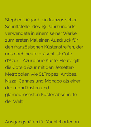
Stephen Liégard, ein französischer 
Schriftsteller des 19. Jahrhunderts, 
verwendete in einem seiner Werke 
zum ersten Mal einen Ausdruck für 
den französischen Küstenstreifen, der 
uns noch heute präsent ist: Côte 
d'Azur - Azurblaue Küste. Heute gilt 
die Côte d'Azur mit den Jetsetter-
Metropolen wie St.Tropez, Antibes, 
Nizza, Cannes und Monaco als einer 
der mondänsten und 
glamourösesten Küstenabschnitte 
der Welt.
Ausgangshäfen für Yachtcharter an 