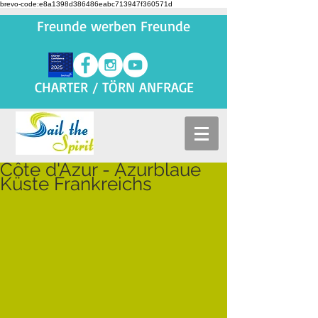
brevo-code:e8a1398d386486eabc713947f360571d
Freunde werben Freunde
CHARTER / TÖRN ANFRAGE
Côte d'Azur - Azurblaue
Küste Frankreichs