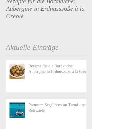
Rezepte für die Bordküche:
Premium Segeltö
Aubergine in Erdnusssoße à la
neue Reiseziele
Créole
Aktuelle Einträge
Rezepte für die Bordküche:
Aubergine in Erdnusssoße à la Créole
Premium Segeltörns im Trend - neue
Reiseziele