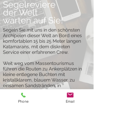
Segelreviere
der Welt
warten auf Sie!
Segeln Sie mit uns in den schönsten
Archipelen dieser Welt an Bord eines
komfortablen 15 bis 25 Meter langen
Katamarans, mit dem diskreten
Service einer erfahrenen Crew.
Weit weg vom Massentourismus
führen die Routen zu Ankerplätzen in
kleine entlegene Buchten mit
kristallklarem, blauem Wasser, zu
einsamen Sandstränden, in
unberührte Natur.
Phone
Email
Sie segeln täglich kurze Passagen
und entdecken unberührte Plätze aus
einer einzigartigen Perspektive,
nämlich vom Wasser aus.
Farbenprächtige Riffe laden zum
Schnorcheln ein, wir erkunden