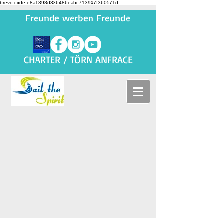
brevo-code:e8a1398d386486eabc713947f360571d
Freunde werben Freunde
CHARTER / TÖRN ANFRAGE