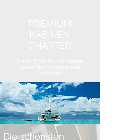
PREMIUM
KABINEN
CHARTER
Die schönste Zeit des Jahres:
lassen Sie sich segeln und
verwöhnen!
Die schönsten