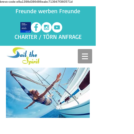
brevo-code:e8a1398d386486eabc713947f360571d
Freunde werben Freunde
CHARTER / TÖRN ANFRAGE