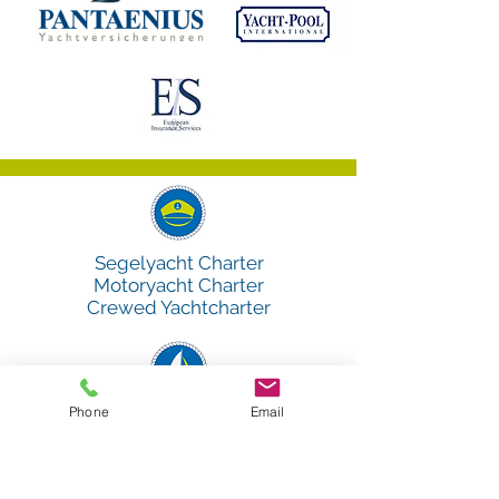
Segelyacht Charter
Motoryacht Charter
Crewed Yachtcharter
Phone
Email
Premium
Segeltörns
& Mitsegeltörns
weltweit