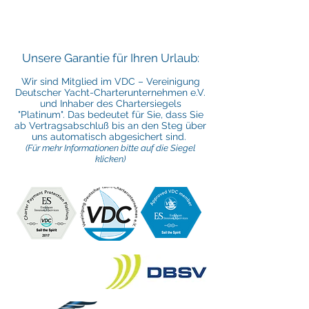
"Unsere Passion ist Segeln. Unsere
Mission ist, die Freude daran zu teilen!"
Rufen Sie uns an: +49 (0) 69
138 190 60
Unsere Garantie für Ihren Urlaub:
Wir sind Mitglied im VDC – Vereinigung
Deutscher Yacht-Charterunternehmen e.V.
und Inhaber des Chartersiegels
"Platinum". Das bedeutet für Sie, dass Sie
ab Vertragsabschluß bis an den Steg über
uns automatisch abgesichert sind.
(Für mehr Informationen bitte auf die Siegel
klicken)