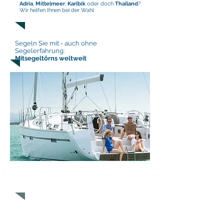
Adria
,
Mittelmeer
,
Karibik
oder doch
Thailand
?
Wir helfen Ihnen bei der Wahl
Segeln Sie mit -
auch ohne
Segelerfahrung:
Mitsegeltörns weltweit
Yachtcharter -
Finden Sie hier
die besten
Angebote online
Sail the Spirit Yachtcharter & Segeltörns