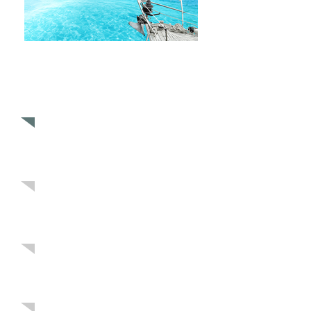
Jetzt
Premium Segeltörn
buchen
und rundum verwöhnen lassen!
Bienvenidos a Cuba
: Mitsegeltörns
für 7 Tage, ab 695€
Jetzt werden Südsee Träume wahr:
Segeltörn von
Tahiti bis Bora Bora
Wählen Sie einen
Segelurlaub
aus unserem aktuellen Törn-Plan